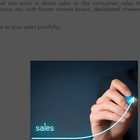
nal can work in direct sales to the consumer, sales t
iums, etc, with frozen cheese bread, desidrated cheese
to your sales portfolio.