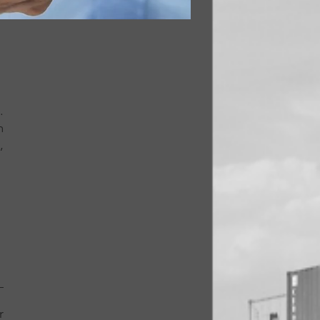
.
m
,
_
r