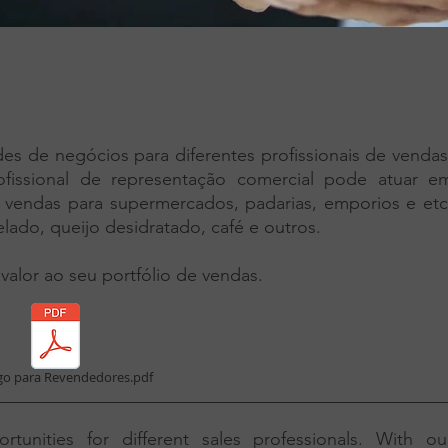
s de negócios para diferentes profissionais de vendas
fissional de representação comercial pode atuar e
 vendas para supermercados, padarias, emporios e etc
ado, queijo desidratado, café e outros.
alor ao seu portfólio de vendas.
go para Revendedores.pdf
__________________________________________________
tunities for different sales professionals. With ou