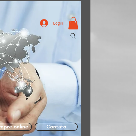
Login
More
mpre online
Contato